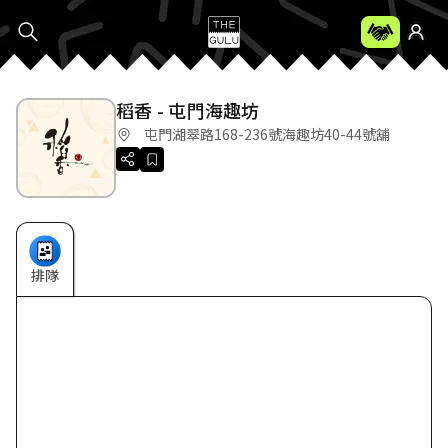
稻香 - 屯門海趣坊
屯門湖翠路168-236號海趣坊40-44號舖
排隊