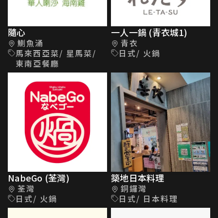
隨心
一人一鍋 (青衣城1)
鰂魚涌
青衣
馬來西亞菜/ 星馬菜/
日式/ 火鍋
東南亞餐廳
NabeGo (荃灣)
築地日本料理
荃灣
銅鑼灣
日式/ 火鍋
日式/ 日本料理