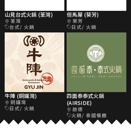
山見台式火鍋 (荃灣)
但馬屋 (葵芳)
荃灣
葵芳
台式/ 火鍋
日式/ 火鍋
牛陣 (銅鑼灣)
四面泰泰式火鍋
銅鑼灣
(AIRSIDE)
日式/ 火鍋
啟德
火鍋/ 泰國餐廳