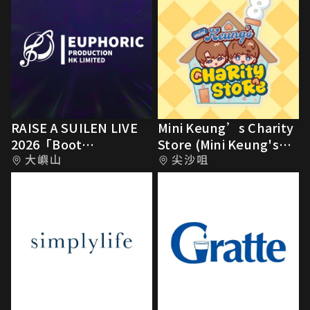
RAISE A SUILEN LIVE
Mini Keung’s Charity
2026「Boot
Store (Mini Keung's
大嶼山
尖沙咀
IGNITION」
Food Hall)