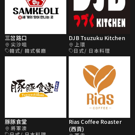
三岔路口
DJB Tsuzuku Kitchen
尖沙咀
上環
韓式/ 韓式餐廳
日式/ 日本料理
豚豚食堂
Rias Coffee Roaster
將軍澳
(西貢)
日式/ 日本料理