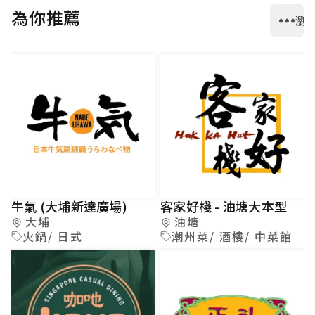
為你推薦
瀏
牛氣 (大埔新達廣場)
客家好棧 - 油塘大本型
大埔
油塘
火鍋/ 日式
潮州菜/ 酒樓/ 中菜館