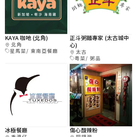
KAYA 咖吔 (北角)
正斗粥麵專家 (太古城中
北角
心)
星馬菜/ 東南亞餐廳
太古
粵菜/ 粥品
冰極餐廳
傷心酸辣粉
香港仔
銅鑼灣