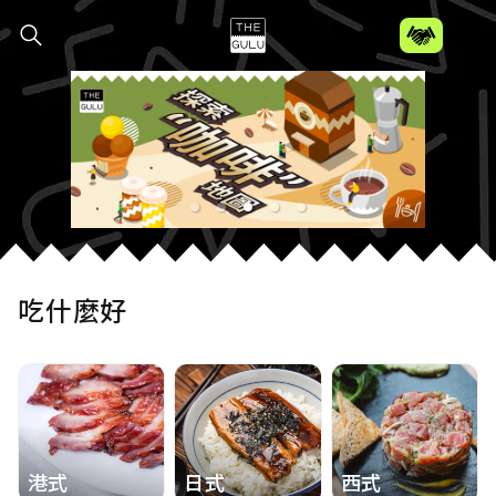
THE GULU
吃什麼好
港式
日式
西式