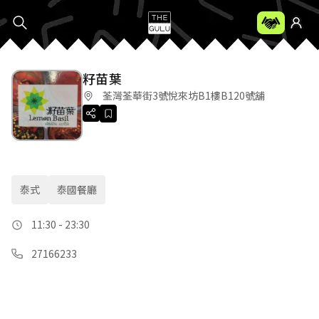
籽苗葉
荃灣荃華街3號悅來坊B1樓B120號舖
泰式
泰國餐廳
11:30 - 23:30
27166233