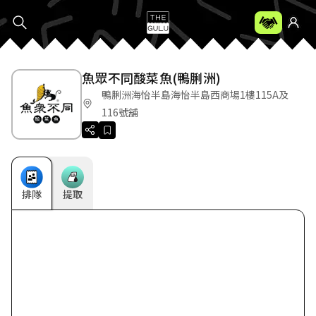
魚眾不同酸菜魚(鴨脷洲)
鴨脷洲海怡半島海怡半島西商場1樓115A及
116號舖
排隊
提取