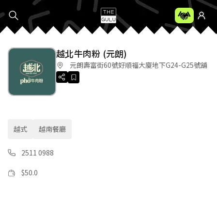
越北牛肉粉 (元朗)
元朗壽富街60號好順福大廈地下G24-G25號舖
越式
越南餐廳
2511 0988
$
50.0