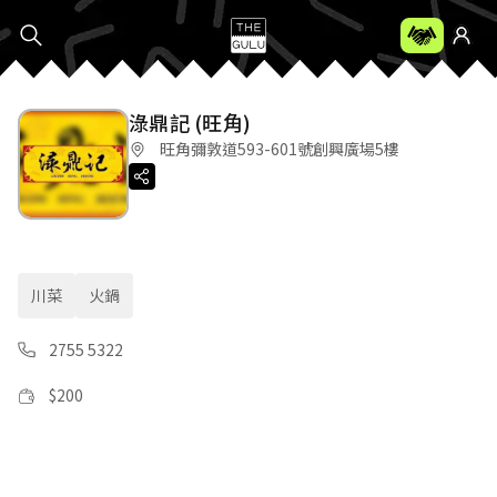
淥鼎記 (旺角)
旺角彌敦道593-601號創興廣場5樓
川菜
火鍋
2755 5322
$
200