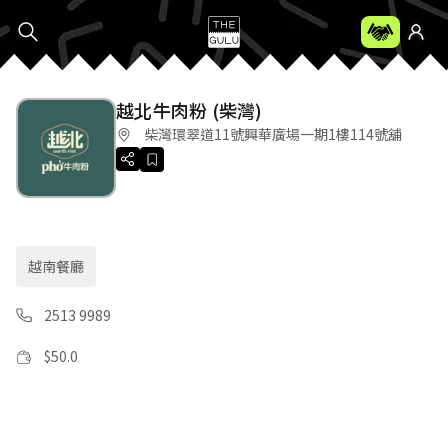
越北牛肉粉 (柴灣)
柴灣環翠道11號興華廣場一期1樓114號舖
越南餐廳
2513 9989
$
50.0