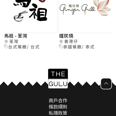
馬祖 - 荃灣
爐炭燒
荃灣
香港仔
台式餐廳/ 台式
泰國餐廳/ 泰式
商戶合作
條款細則
私隱政策