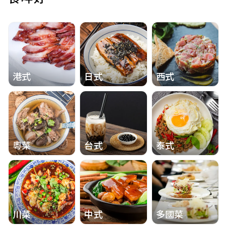
港式
日式
西式
粵菜
台式
泰式
川菜
中式
多國菜