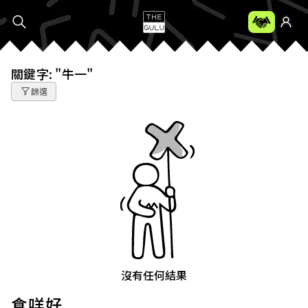
關鍵字
:
"牛一"
篩選
沒有任何結果
食咩好