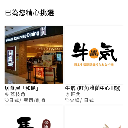
已為您精心挑選
居食屋「和民」
牛氣 (旺角雅蘭中心II期)
荔枝角
旺角
日式/ 壽司/刺身
火鍋/ 日式