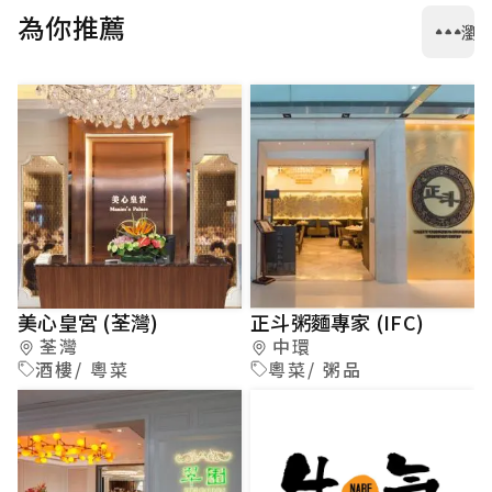
為你推薦
瀏
美心皇宮 (荃灣)
正斗粥麵專家 (IFC)
荃灣
中環
酒樓/ 粵菜
粵菜/ 粥品