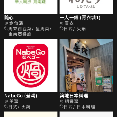
隨心
一人一鍋 (青衣城1)
鰂魚涌
青衣
馬來西亞菜/ 星馬菜/
日式/ 火鍋
東南亞餐廳
NabeGo (荃灣)
築地日本料理
荃灣
銅鑼灣
日式/ 火鍋
日式/ 日本料理