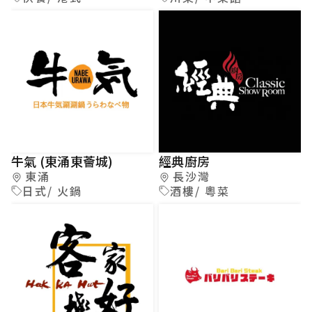
牛氣 (東涌東薈城)
經典廚房
東涌
長沙灣
日式/ 火鍋
酒樓/ 粵菜