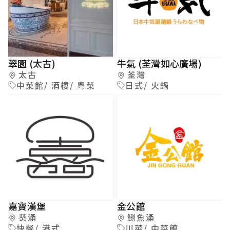
翠園 (太古)
牛氣 (荃灣如心廣場)
太古
荃灣
中菜館/ 酒樓/ 粵菜
日式/ 火鍋
嘉寶漢堡
金公館
葵涌
鰂魚涌
快餐/ 港式
川菜/ 中菜館