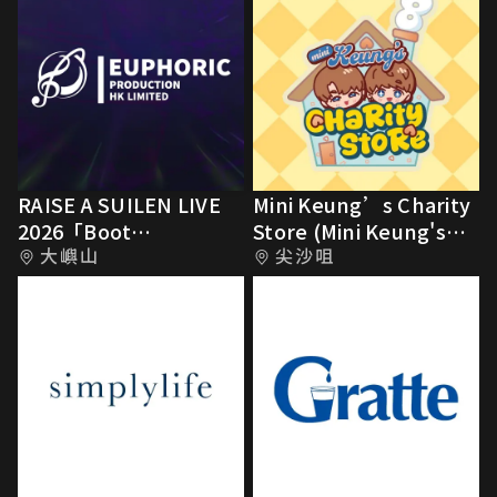
RAISE A SUILEN LIVE
Mini Keung’s Charity
2026「Boot
Store (Mini Keung's
大嶼山
尖沙咀
IGNITION」
Food Hall)