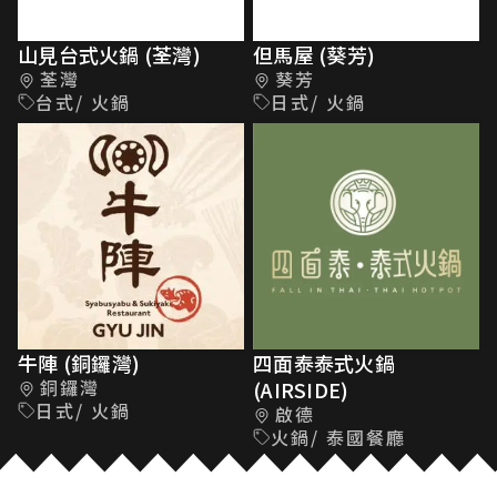
山見台式火鍋 (荃灣)
但馬屋 (葵芳)
荃灣
葵芳
台式/ 火鍋
日式/ 火鍋
牛陣 (銅鑼灣)
四面泰泰式火鍋
銅鑼灣
(AIRSIDE)
日式/ 火鍋
啟德
火鍋/ 泰國餐廳