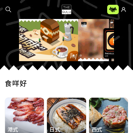
THE GULU
食咩好
港式
日式
西式