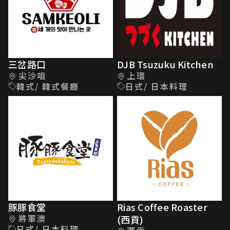
三岔路口
DJB Tsuzuku Kitchen
尖沙咀
上環
韓式/ 韓式餐廳
日式/ 日本料理
豚豚食堂
Rias Coffee Roaster
將軍澳
(西貢)
日式/ 日本料理