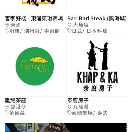
客家好棧 - 東涌東環商場
Bari Bari Steak (奧海城)
東涌
大角咀
酒樓/ 潮州菜/ 中菜館
日式/ 日本料理
嵐灣茶座
泰廚房子
香港仔
九龍灣
多國菜
泰國餐廳/ 泰式