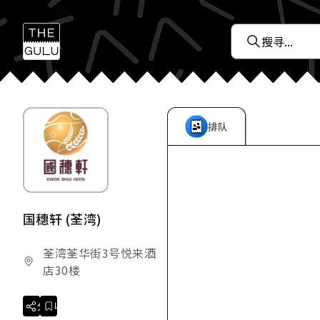
排队
国穗轩 (荃湾)
荃湾荃华街3号悦来酒
店30楼
分享
收藏