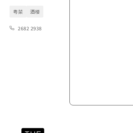
粤菜
酒楼
2682 2938