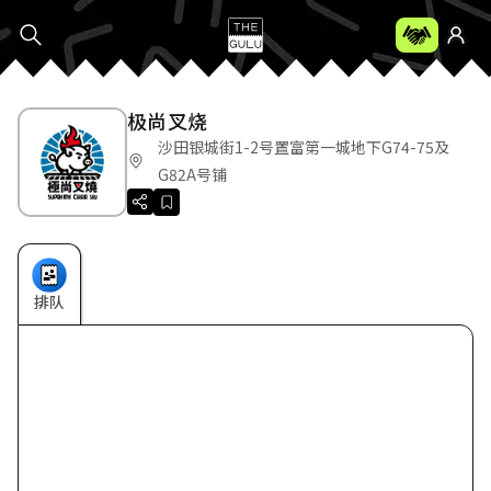
极尚叉烧
沙田银城街1-2号置富第一城地下G74-75及
G82A号铺
排队