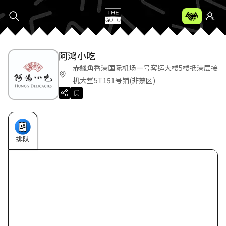
阿鸿小吃
赤鱲角香港国际机场一号客运大楼5楼抵港层接
机大堂5T151号铺(非禁区)
排队