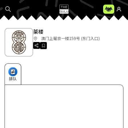
茶楼
澳门上葡京一楼159号 (东门入口)
排队