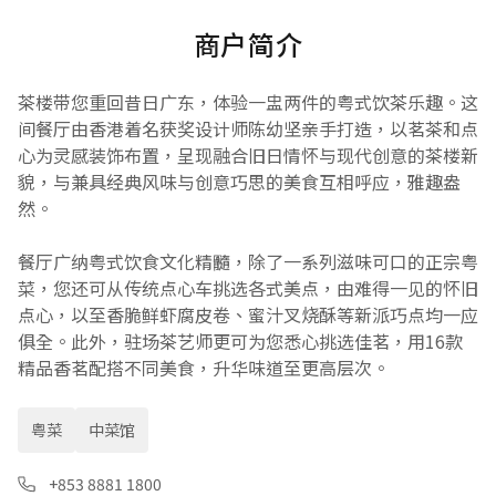
商户简介
茶楼带您重回昔日广东，体验一盅两件的粤式饮茶乐趣。这
间餐厅由香港着名获奖设计师陈幼坚亲手打造，以茗茶和点
心为灵感装饰布置，呈现融合旧日情怀与现代创意的茶楼新
貌，与兼具经典风味与创意巧思的美食互相呼应，雅趣盎
然。
餐厅广纳粤式饮食文化精髓，除了一系列滋味可口的正宗粤
菜，您还可从传统点心车挑选各式美点，由难得一见的怀旧
点心，以至香脆鲜虾腐皮卷、蜜汁叉烧酥等新派巧点均一应
俱全。此外，驻场茶艺师更可为您悉心挑选佳茗，用16款
精品香茗配搭不同美食，升华味道至更高层次。
粤菜
中菜馆
+853 8881 1800