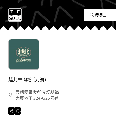
越北牛肉粉 (元朗)
元朗寿富街60号好顺福
大厦地下G24-G25号铺
分享
收藏