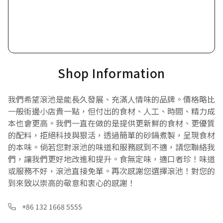
Shop Information
我們希望滾池是能長久發展、充滿人情味的品牌。價格略比
一般街邊小店貴一點，但付出的食材、人工、時間、精力成
本也會更高。我們一直在做的是提供更新鮮的食材、更優質
的配料，拒絕科技與狠活，透過簡單的砂鍋煮製，呈現食材
的本味。倘若您對滾池的味道和服務感到不適，請您聯絡我
們，讓我們更好地改進和提升。食無定味，適口者珍！味道
或服務不好，滾池直接免單。再次感謝您選擇滾池！對您的
到來致以崇高的敬意和衷心的感謝！
+86 132 1668 5555