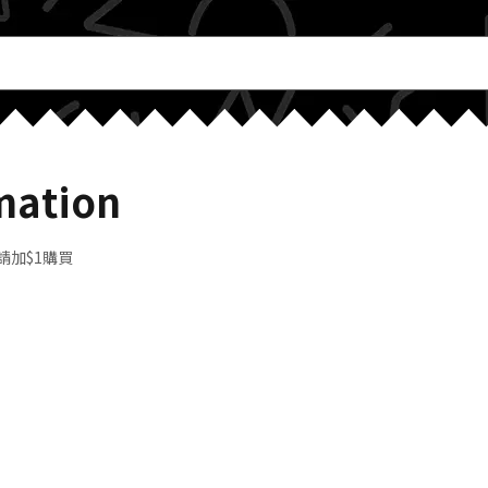
mation
請加$1購買